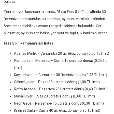
bulunur.
Yeni bir oyun lansmanı sırasında,
“Beta Free Spin”
adı altında 50
ücretsiz dönüş sunulur; bu dönüşler, oyunun resmi sürümünden
önce test edilebilir ve oyuncular geri bildirimde bulunabilir. Geri
bildirimler, oyunun son haline yön verir ve topluluk katılımını artırır.
Free Spin kampanyaları listesi
Atlantis Mistik – Çarşamba 20 ücretsiz dönüş (0,50 TL limit)
Pomponların Macerası – Cuma 15 ücretsiz dönüş (0,25 TL
limit)
Kayıp Hazine – Cumartesi 30 ücretsiz dönüş (0,75 TL limit)
Göksel Şölen – Pazar 10 ücretsiz dönüş (1,00 TL limit)
Retro Arcade – Pazartesi 25 ücretsiz dönüş (0,40 TL limit)
Masal Diyarı – Salı 20 ücretsiz dönüş (0,60 TL limit)
Neon Gece – Perşembe 15 ücretsiz dönüş (0,30 TL limit)
Kraliyet Çarkı – Cuma 40 ücretsiz dönüş (0,90 TL limit)