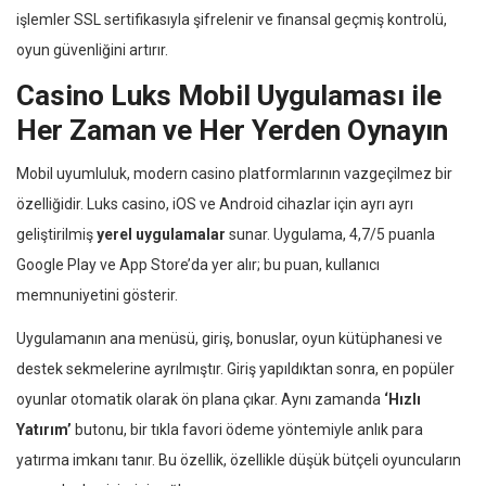
işlemler SSL sertifikasıyla şifrelenir ve finansal geçmiş kontrolü,
oyun güvenliğini artırır.
Casino Luks Mobil Uygulaması ile
Her Zaman ve Her Yerden Oynayın
Mobil uyumluluk, modern casino platformlarının vazgeçilmez bir
özelliğidir. Luks casino, iOS ve Android cihazlar için ayrı ayrı
geliştirilmiş
yerel uygulamalar
sunar. Uygulama, 4,7/5 puanla
Google Play ve App Store’da yer alır; bu puan, kullanıcı
memnuniyetini gösterir.
Uygulamanın ana menüsü, giriş, bonuslar, oyun kütüphanesi ve
destek sekmelerine ayrılmıştır. Giriş yapıldıktan sonra, en popüler
oyunlar otomatik olarak ön plana çıkar. Aynı zamanda
‘Hızlı
Yatırım’
butonu, bir tıkla favori ödeme yöntemiyle anlık para
yatırma imkanı tanır. Bu özellik, özellikle düşük bütçeli oyuncuların