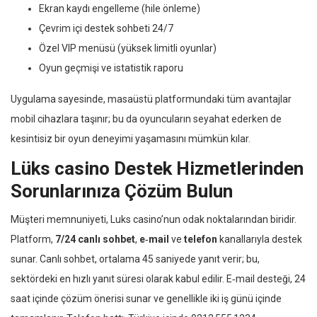
Ekran kaydı engelleme (hile önleme)
Çevrim içi destek sohbeti 24/7
Özel VIP menüsü (yüksek limitli oyunlar)
Oyun geçmişi ve istatistik raporu
Uygulama sayesinde, masaüstü platformundaki tüm avantajlar
mobil cihazlara taşınır; bu da oyuncuların seyahat ederken de
kesintisiz bir oyun deneyimi yaşamasını mümkün kılar.
Lüks casino Destek Hizmetlerinden
Sorunlarınıza Çözüm Bulun
Müşteri memnuniyeti, Luks casino’nun odak noktalarından biridir.
Platform,
7/24 canlı sohbet
,
e‑mail
ve
telefon
kanallarıyla destek
sunar. Canlı sohbet, ortalama 45 saniyede yanıt verir; bu,
sektördeki en hızlı yanıt süresi olarak kabul edilir. E‑mail desteği, 24
saat içinde çözüm önerisi sunar ve genellikle iki iş günü içinde