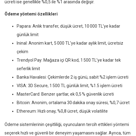
ücreti ise genellikle %0,5 ile %1 arasında değişir.
Ödeme yöntemi özellikleri
Papara: Anlık transfer, düşük ücret, 10 000 TL’ye kadar
günlük limit
Ininal: Anonim kart, 5 000 TL’ye kadar aylık limit, ücretsiz
çekim
Trendyol Pay: Mağaza içi QR kod, 1 500 TL’ye kadar tek
seferlik limit
Banka Havalesi: Çekimlerde 2 iş günü, sabit %2 işlem ücreti
VISA: 3D Secure, 1 500 TL günlük limit, %1.5 işlem ücreti
MasterCard: Benzer şartlar, ek 0,5 % güvenlik ücreti
Bitcoin: Anonim, ortalama 30 dakika onay süresi, %0,7 ücret
Ethereum: Hızlı onay, %0,8 ücret, düşük volatilite
Ödeme sistemlerinin çeşitliliği, oyuncuların tercih ettikleri yöntemi
seçerek hızlı ve güvenli bir deneyim yaşamasını sağlar. Ayrıca, tüm