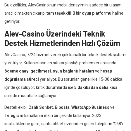
Bu özellikler, AlevCasino’nun mobil deneyimini sadece bir ulaşım
aracı olmaktan çıkarıp,
tam teşekküllü bir oyun platformu
haline
getiriyor.
Alev-Casino Üzerindeki Teknik
Destek Hizmetlerinden Hızlı Çözüm
AlevCasino, 7/24 hizmet veren çok kanallı bir teknik destek sistemi
yürütüyor. Kullanıcıların en sık karşılaştığı problemler arasında
ödeme onayı gecikmesi
,
oyun bağlantı hataları
ve
hesap
doğrulama süreci
yer alıyor. Bu sorunlar, genellikle 15‑30 dakika
içinde çözülüyor; kritik durumlarda ise
5 dakikadan daha kısa
sürede müdahale sağlanıyor.
Destek ekibi,
Canlı Sohbet
,
E‑posta
,
WhatsApp Business
ve
Telegram
kanallarını etkin bir şekilde kullanıyor. 2023
istatistiklerine göre, canlı sohbet üzerinden gelen taleplerin %68’i