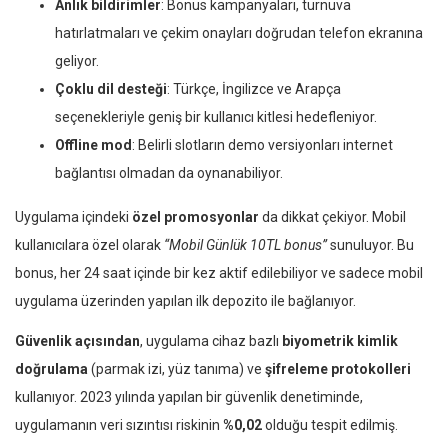
Anlık bildirimler
: Bonus kampanyaları, turnuva
hatırlatmaları ve çekim onayları doğrudan telefon ekranına
geliyor.
Çoklu dil desteği
: Türkçe, İngilizce ve Arapça
seçenekleriyle geniş bir kullanıcı kitlesi hedefleniyor.
Offline mod
: Belirli slotların demo versiyonları internet
bağlantısı olmadan da oynanabiliyor.
Uygulama içindeki
özel promosyonlar
da dikkat çekiyor. Mobil
kullanıcılara özel olarak
“Mobil Günlük 10TL bonus”
sunuluyor. Bu
bonus, her 24 saat içinde bir kez aktif edilebiliyor ve sadece mobil
uygulama üzerinden yapılan ilk depozito ile bağlanıyor.
Güvenlik açısından
, uygulama cihaz bazlı
biyometrik kimlik
doğrulama
(parmak izi, yüz tanıma) ve
şifreleme protokolleri
kullanıyor. 2023 yılında yapılan bir güvenlik denetiminde,
uygulamanın veri sızıntısı riskinin
%0,02
olduğu tespit edilmiş.