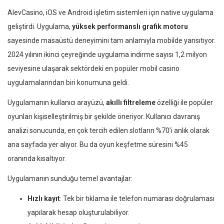
AlevCasino, iOS ve Android işletim sistemleri için native uygulama
geliştirdi. Uygulama,
yüksek performanslı grafik motoru
sayesinde masaüstü deneyimini tam anlamıyla mobilde yansıtıyor.
2024 yılının ikinci çeyreğinde uygulama indirme sayısı 1,2 milyon
seviyesine ulaşarak sektördeki en popüler mobil casino
uygulamalarından biri konumuna geldi.
Uygulamanın kullanıcı arayüzü,
akıllı filtreleme
özelliği ile popüler
oyunları kişiselleştirilmiş bir şekilde öneriyor. Kullanıcı davranış
analizi sonucunda, en çok tercih edilen slotların %70’i anlık olarak
ana sayfada yer alıyor. Bu da oyun keşfetme süresini %45
oranında kısaltıyor.
Uygulamanın sunduğu temel avantajlar:
Hızlı kayıt
: Tek bir tıklama ile telefon numarası doğrulaması
yapılarak hesap oluşturulabiliyor.