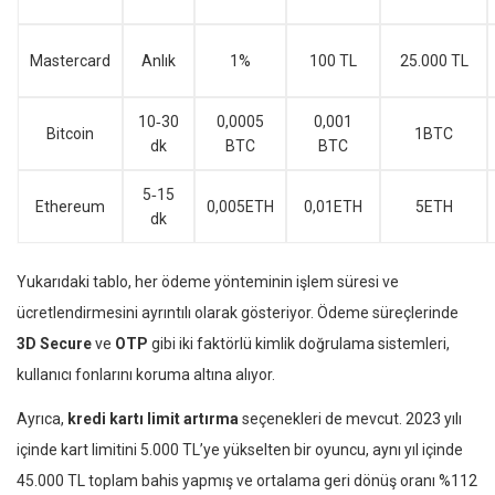
Mastercard
Anlık
1%
100 TL
25.000 TL
10‑30
0,0005
0,001
Bitcoin
1BTC
dk
BTC
BTC
5‑15
Ethereum
0,005ETH
0,01ETH
5ETH
dk
Yukarıdaki tablo, her ödeme yönteminin işlem süresi ve
ücretlendirmesini ayrıntılı olarak gösteriyor. Ödeme süreçlerinde
3D Secure
ve
OTP
gibi iki faktörlü kimlik doğrulama sistemleri,
kullanıcı fonlarını koruma altına alıyor.
Ayrıca,
kredi kartı limit artırma
seçenekleri de mevcut. 2023 yılı
içinde kart limitini 5.000 TL’ye yükselten bir oyuncu, aynı yıl içinde
45.000 TL toplam bahis yapmış ve ortalama geri dönüş oranı %112