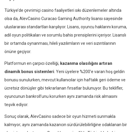
Türkiye’de çevrimiçi casino faaliyetleri sıkı düzenlemeler altında
olsa da, AlevCasino Curacao Gaming Authority lisansı sayesinde
uluslararası standartları karşılıyor. Lisans, oyuncu haklarını koruma,
adil oyun politikaları ve sorumlu bahis prensiplerini içeriyor. Lisanslı
bir ortamda oynanması, hileli yazılımların ve veri sızıntılarının
önüne geçiyor.
Platformun en çarpıcı özelliği,
kazanma olasılığını artıran
dinamik bonus sistemleri
. Yeni üyelere %200’e varan hoş geldin
bonusu sunulurken, mevcut kullanıcılar için haftalık geri ödeme ve
ücretsiz dönüşler gibi tekrarlanan fırsatlar bulunuyor. Bu teklifler,
oyuncunun bankroll’unu korurken aynı zamanda risk almasını
teşvik ediyor.
Sonuç olarak, AlevCasino sadece bir oyun hizmeti sunmakla
kalmıyor; aynı zamanda kazancın sürdürülebilirliğine odaklanan bir