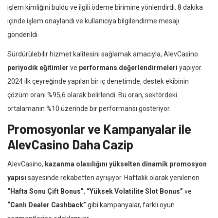
işlem kimliğini buldu ve ilgili ödeme birimine yönlendirdi. 8 dakika
içinde işlem onaylandı ve kullanıcıya bilgilendirme mesajı
gönderildi.
Sürdürülebilir hizmet kalitesini sağlamak amacıyla, AlevCasino
periyodik eğitimler
ve
performans değerlendirmeleri
yapıyor.
2024 ilk çeyreğinde yapılan bir iç denetimde, destek ekibinin
çözüm oranı %95,6 olarak belirlendi. Bu oran, sektördeki
ortalamanın %10 üzerinde bir performansı gösteriyor.
Promosyonlar ve Kampanyalar ile
AlevCasino Daha Cazip
AlevCasino,
kazanma olasılığını yükselten dinamik promosyon
yapısı
sayesinde rekabetten ayrışıyor. Haftalık olarak yenilenen
“Hafta Sonu Çift Bonus”
,
“Yüksek Volatilite Slot Bonus”
ve
“Canlı Dealer Cashback”
gibi kampanyalar, farklı oyun