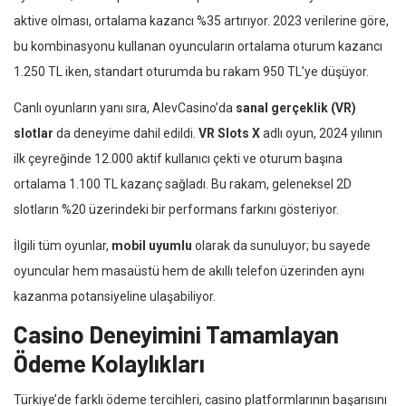
aktive olması, ortalama kazancı %35 artırıyor. 2023 verilerine göre,
bu kombinasyonu kullanan oyuncuların ortalama oturum kazancı
1.250 TL iken, standart oturumda bu rakam 950 TL’ye düşüyor.
Canlı oyunların yanı sıra, AlevCasino’da
sanal gerçeklik (VR)
slotlar
da deneyime dahil edildi.
VR Slots X
adlı oyun, 2024 yılının
ilk çeyreğinde 12.000 aktif kullanıcı çekti ve oturum başına
ortalama 1.100 TL kazanç sağladı. Bu rakam, geleneksel 2D
slotların %20 üzerindeki bir performans farkını gösteriyor.
İlgili tüm oyunlar,
mobil uyumlu
olarak da sunuluyor; bu sayede
oyuncular hem masaüstü hem de akıllı telefon üzerinden aynı
kazanma potansiyeline ulaşabiliyor.
Casino Deneyimini Tamamlayan
Ödeme Kolaylıkları
Türkiye’de farklı ödeme tercihleri, casino platformlarının başarısını