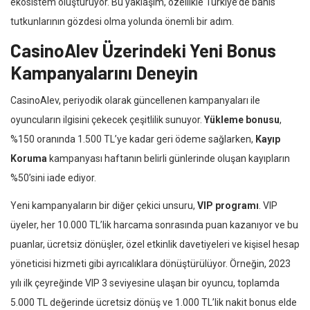
ekosistem oluşturuyor. Bu yaklaşım, özellikle Türkiye’de bahis
tutkunlarının gözdesi olma yolunda önemli bir adım.
CasinoAlev Üzerindeki Yeni Bonus
Kampanyalarını Deneyin
CasinoAlev, periyodik olarak güncellenen kampanyaları ile
oyuncuların ilgisini çekecek çeşitlilik sunuyor.
Yükleme bonusu
,
%150 oranında 1.500 TL’ye kadar geri ödeme sağlarken,
Kayıp
Koruma
kampanyası haftanın belirli günlerinde oluşan kayıpların
%50’sini iade ediyor.
Yeni kampanyaların bir diğer çekici unsuru,
VIP programı
. VIP
üyeler, her 10.000 TL’lik harcama sonrasında puan kazanıyor ve bu
puanlar, ücretsiz dönüşler, özel etkinlik davetiyeleri ve kişisel hesap
yöneticisi hizmeti gibi ayrıcalıklara dönüştürülüyor. Örneğin, 2023
yılı ilk çeyreğinde VIP 3 seviyesine ulaşan bir oyuncu, toplamda
5.000 TL değerinde ücretsiz dönüş ve 1.000 TL’lik nakit bonus elde