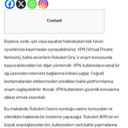
Content
Böylece, evde, işte veya seyahat halindeyken bile favori
oyunlarınızı kaçırmadan oynayabilirsiniz. VPN (Virtual Private
Network), bahis severlerin Rokubet Giriş ‘e erişim konusunda
başvurabilecekleri bir diğer yöntemdir. VPN, kullanıcılara sanal bir
ağ üzerinden internete bağlanma imkanı sağlar. Coğrafi
kısıtlamalardan etkilenmeden istedikleri bahis platformlarına
erişim sağlayabilirler. Ancak, VPN kullanırken güvenlik konularına
dikkat etmek önemlidir.
Bu makalede, Rokubet Casino sunduğu casino turnuvaları ve
etkinlikleri hakkında bir inceleme yapacağız. Rokubet APK’nin en
büyük avantajlarından biri, kullanıcıların canlı bahis yapmalarına