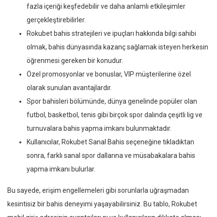
fazla içeriği keşfedebilir ve daha anlamlı etkileşimler
gerçekleştirebilirler.
Rokubet bahis stratejileri ve ipuçları hakkında bilgi sahibi
olmak, bahis dünyasında kazanç sağlamak isteyen herkesin
öğrenmesi gereken bir konudur.
Özel promosyonlar ve bonuslar, VIP müşterilerine özel
olarak sunulan avantajlardır.
Spor bahisleri bölümünde, dünya genelinde popüler olan
futbol, basketbol, tenis gibi birçok spor dalında çeşitli lig ve
turnuvalara bahis yapma imkanı bulunmaktadır.
Kullanıcılar, Rokubet Sanal Bahis seçeneğine tıkladıktan
sonra, farklı sanal spor dallarına ve müsabakalara bahis
yapma imkanı bulurlar.
Bu sayede, erişim engellemeleri gibi sorunlarla uğraşmadan
kesintisiz bir bahis deneyimi yaşayabilirsiniz. Bu tablo, Rokubet