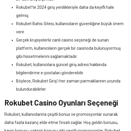
Rokubet’te 2024 giriş yenilikleriyle daha da keyifli hale
gelmiş.
Rokubet Bahis Sitesi, kullanıcıların güvenliğine büyük önem
verir.
Gerçek krupiyelerle canlı casino seçeneği de sunan
platform, kullanıcıların gerçek bir casinoda bulunuyormuş
gibi hissetmelerini sağlamaktadır.
Rokubet, kullanıcılara güncel giriş adresi hakkında
bilgilendirme e-postaları gönderebilir.
Böylece, Rokubet Giriş’i her zaman parmaklarının ucunda
bulundurabilirler.
Rokubet Casino Oyunları Seçeneği
Rokubet, kullanıcılarına çeşitli bonus ve promosyonlar sunarak
daha fazla kazanç elde etme fırsatı sağlar. Hoş geldin bonusu,
kayıp bonusu, yatırım bonusu gibi çeşitli promosyonlar, Rokubet