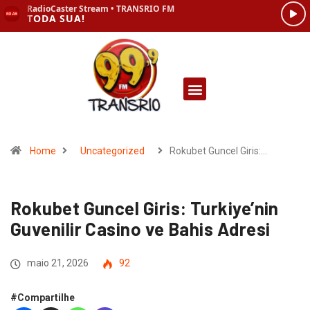
Home
Uncategorized
Rokubet Guncel Giris:…
Rokubet Guncel Giris: Turkiye’nin
Guvenilir Casino ve Bahis Adresi
maio 21, 2026
92
#Compartilhe