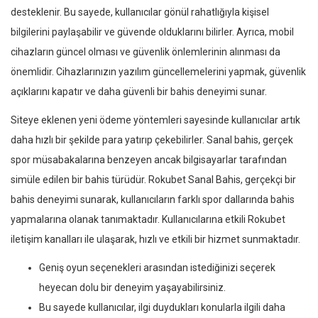
desteklenir. Bu sayede, kullanıcılar gönül rahatlığıyla kişisel
bilgilerini paylaşabilir ve güvende olduklarını bilirler. Ayrıca, mobil
cihazların güncel olması ve güvenlik önlemlerinin alınması da
önemlidir. Cihazlarınızın yazılım güncellemelerini yapmak, güvenlik
açıklarını kapatır ve daha güvenli bir bahis deneyimi sunar.
Siteye eklenen yeni ödeme yöntemleri sayesinde kullanıcılar artık
daha hızlı bir şekilde para yatırıp çekebilirler. Sanal bahis, gerçek
spor müsabakalarına benzeyen ancak bilgisayarlar tarafından
simüle edilen bir bahis türüdür. Rokubet Sanal Bahis, gerçekçi bir
bahis deneyimi sunarak, kullanıcıların farklı spor dallarında bahis
yapmalarına olanak tanımaktadır. Kullanıcılarına etkili Rokubet
iletişim kanalları ile ulaşarak, hızlı ve etkili bir hizmet sunmaktadır.
Geniş oyun seçenekleri arasından istediğinizi seçerek
heyecan dolu bir deneyim yaşayabilirsiniz.
Bu sayede kullanıcılar, ilgi duydukları konularla ilgili daha