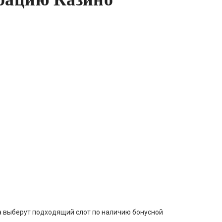
уба выберут подходящий слот по наличию бонусной