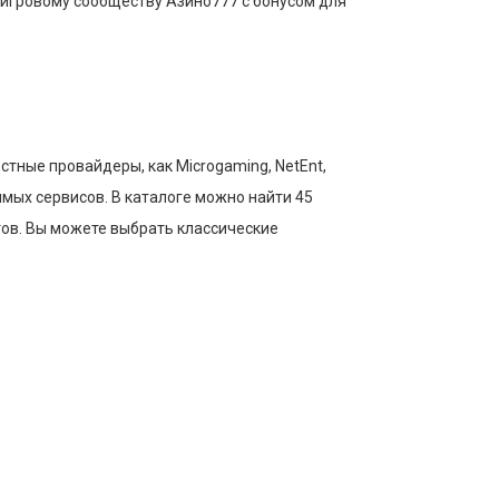
 игровому сообществу Азино777 с бонусом для
стные провайдеры, как Microgaming, NetEnt,
исимых сервисов. В каталоге можно найти 45
тов. Вы можете выбрать классические