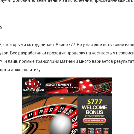
олучит дополнительные деньги за пополнение, присоединившись к
ю
, с которыми сотрудничает Азино777. Но у нас ещё есть такие изве
 Playson. Все разработчики проходят проверку на честность у незав
ч и лайв, прямые трансляции матчей и много вариантов результа
орт и даже политику.