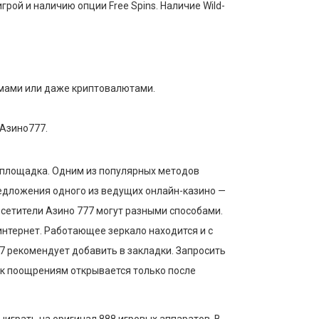
рой и наличию опции Free Spins. Наличие Wild-
мами или даже криптовалютами.
 Азино777.
я площадка. Одним из популярных методов
едложения одного из ведущих онлайн-казино —
осетители Азино 777 могут разными способами.
интернет. Работающее зеркало находится и с
7 рекомендует добавить в закладки. Запросить
п к поощрениям открывается только после