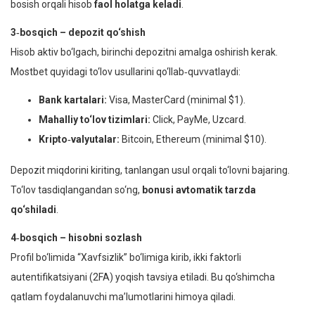
bosish orqali hisob
faol holatga keladi
.
3‑bosqich – depozit qo‘shish
Hisob aktiv bo‘lgach, birinchi depozitni amalga oshirish kerak.
Mostbet quyidagi to‘lov usullarini qo‘llab‑quvvatlaydi:
Bank kartalari:
Visa, MasterCard (minimal $1).
Mahalliy to‘lov tizimlari:
Click, PayMe, Uzcard.
Kripto‑valyutalar:
Bitcoin, Ethereum (minimal $10).
Depozit miqdorini kiriting, tanlangan usul orqali to‘lovni bajaring.
To‘lov tasdiqlangandan so‘ng,
bonusi avtomatik tarzda
qo‘shiladi
.
4‑bosqich – hisobni sozlash
Profil bo‘limida “Xavfsizlik” bo‘limiga kirib, ikki faktorli
autentifikatsiyani (2FA) yoqish tavsiya etiladi. Bu qo‘shimcha
qatlam foydalanuvchi ma’lumotlarini himoya qiladi.