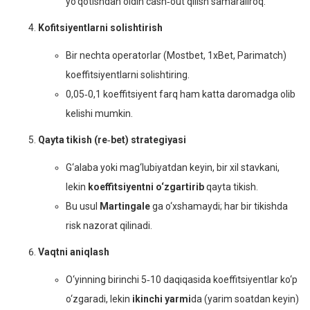
yo‘qotishdan oldin cash‑out qilish samaraliroq.
Kofitsiyentlarni solishtirish
Bir nechta operatorlar (Mostbet, 1xBet, Parimatch)
koeffitsiyentlarni solishtiring.
0,05‑0,1 koeffitsiyent farq ham katta daromadga olib
kelishi mumkin.
Qayta tikish (re‑bet) strategiyasi
G‘alaba yoki mag‘lubiyatdan keyin, bir xil stavkani,
lekin
koeffitsiyentni o‘zgartirib
qayta tikish.
Bu usul
Martingale
ga o‘xshamaydi; har bir tikishda
risk nazorat qilinadi.
Vaqtni aniqlash
O‘yinning birinchi 5‑10 daqiqasida koeffitsiyentlar ko‘p
o‘zgaradi, lekin
ikinchi yarmi
da (yarim soatdan keyin)