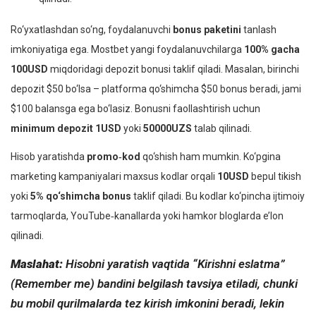
Ro‘yxatlashdan so‘ng, foydalanuvchi
bonus paketini
tanlash
imkoniyatiga ega. Mostbet yangi foydalanuvchilarga
100% gacha
100USD
miqdoridagi depozit bonusi taklif qiladi. Masalan, birinchi
depozit $50 bo‘lsa – platforma qo‘shimcha $50 bonus beradi, jami
$100 balansga ega bo‘lasiz. Bonusni faollashtirish uchun
minimum depozit 1USD
yoki
50000UZS
talab qilinadi.
Hisob yaratishda
promo‑kod
qo‘shish ham mumkin. Ko‘pgina
marketing kampaniyalari maxsus kodlar orqali
10USD
bepul tikish
yoki
5% qo‘shimcha bonus
taklif qiladi. Bu kodlar ko‘pincha ijtimoiy
tarmoqlarda, YouTube‑kanallarda yoki hamkor bloglarda e’lon
qilinadi.
Maslahat:
Hisobni yaratish vaqtida “Kirishni eslatma”
(Remember me) bandini belgilash tavsiya etiladi, chunki
bu mobil qurilmalarda tez kirish imkonini beradi, lekin