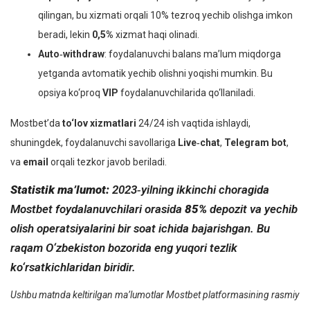
qilingan, bu xizmati orqali 10% tezroq yechib olishga imkon
beradi, lekin
0,5%
xizmat haqi olinadi.
Auto‑withdraw
: foydalanuvchi balans ma’lum miqdorga
yetganda avtomatik yechib olishni yoqishi mumkin. Bu
opsiya ko‘proq
VIP
foydalanuvchilarida qo‘llaniladi.
Mostbet’da
to‘lov xizmatlari
24/24 ish vaqtida ishlaydi,
shuningdek, foydalanuvchi savollariga
Live‑chat
,
Telegram bot
,
va
email
orqali tezkor javob beriladi.
Statistik ma’lumot:
2023‑yilning ikkinchi choragida
Mostbet foydalanuvchilari orasida
85%
depozit va yechib
olish operatsiyalarini bir soat ichida bajarishgan. Bu
raqam O‘zbekiston bozorida eng yuqori tezlik
ko‘rsatkichlaridan biridir.
Ushbu matnda keltirilgan ma’lumotlar Mostbet platformasining rasmiy