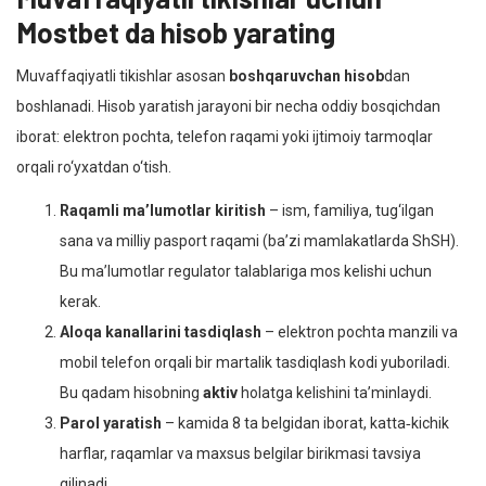
Mostbet da hisob yarating
Muvaffaqiyatli tikishlar asosan
boshqaruvchan hisob
dan
boshlanadi. Hisob yaratish jarayoni bir necha oddiy bosqichdan
iborat: elektron pochta, telefon raqami yoki ijtimoiy tarmoqlar
orqali ro‘yxatdan o‘tish.
Raqamli ma’lumotlar kiritish
– ism, familiya, tug‘ilgan
sana va milliy pasport raqami (ba’zi mamlakatlarda ShSH).
Bu ma’lumotlar regulator talablariga mos kelishi uchun
kerak.
Aloqa kanallarini tasdiqlash
– elektron pochta manzili va
mobil telefon orqali bir martalik tasdiqlash kodi yuboriladi.
Bu qadam hisobning
aktiv
holatga kelishini ta’minlaydi.
Parol yaratish
– kamida 8 ta belgidan iborat, katta‑kichik
harflar, raqamlar va maxsus belgilar birikmasi tavsiya
qilinadi.