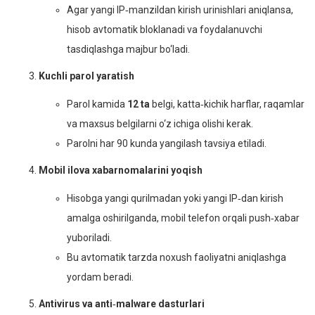
Agar yangi IP‑manzildan kirish urinishlari aniqlansa,
hisob avtomatik bloklanadi va foydalanuvchi
tasdiqlashga majbur bo‘ladi.
Kuchli parol yaratish
Parol kamida
12 ta
belgi, katta‑kichik harflar, raqamlar
va maxsus belgilarni o‘z ichiga olishi kerak.
Parolni har 90 kunda yangilash tavsiya etiladi.
Mobil ilova xabarnomalarini yoqish
Hisobga yangi qurilmadan yoki yangi IP‑dan kirish
amalga oshirilganda, mobil telefon orqali push‑xabar
yuboriladi.
Bu avtomatik tarzda noxush faoliyatni aniqlashga
yordam beradi.
Antivirus va anti‑malware dasturlari