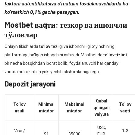
faktorli autentifikatsiya o‘rnatgan foydalanuvchilarda bu
ko‘rsatkich
0,1%
gacha pasaygan.
Mostbet ваqти: тезкор ва ишончли
тўловлар
Onlayn tikishlarda
to‘lov
tezligi va ishonchliligi oʻyinchining
platformaga bo‘lgan ishonchini oshiradi. Mostbet’da
to‘lov tizimi
bir necha bosqichdan iborat bo‘lib, foydalanuvchi har qanday
vaqtda pulni kiritish yoki yechib olish imkoniga ega.
Depozit jarayoni
Qabul
To‘lov
Minimal
Maksimal
To‘lov
qilingan
usuli
miqdor
miqdor
vaqti
valyuta
USD,
Visa /
1‑3
$1
$5000
EUR,