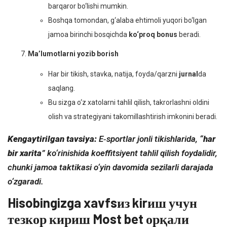
barqaror bo‘lishi mumkin.
Boshqa tomondan, g‘alaba ehtimoli yuqori bo‘lgan
jamoa birinchi bosqichda
ko‘proq bonus
beradi.
Ma’lumotlarni yozib borish
Har bir tikish, stavka, natija, foyda/qarzni
jurnal
da
saqlang.
Bu sizga o‘z xatolarni tahlil qilish, takrorlashni oldini
olish va strategiyani takomillashtirish imkonini beradi.
Kengaytirilgan tavsiya:
E‑sportlar jonli tikishlarida, “
har
bir xarita
” ko‘rinishida koeffitsiyent tahlil qilish foydalidir,
chunki jamoa taktikasi o‘yin davomida sezilarli darajada
o‘zgaradi.
Hisobingizga xavfsиз kirиш учун
тезкор кириш Most bet орқали