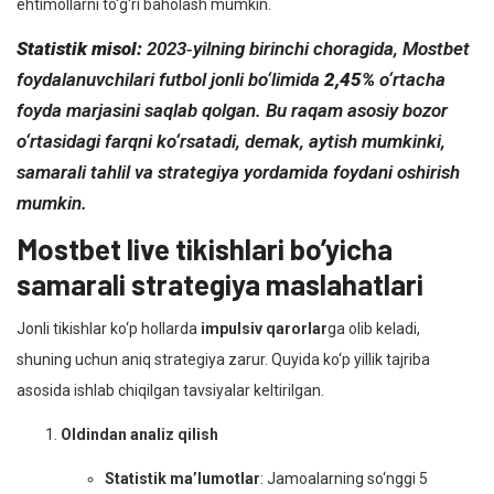
ehtimollarni to‘g‘ri baholash mumkin.
Statistik misol:
2023‑yilning birinchi choragida, Mostbet
foydalanuvchilari futbol jonli bo‘limida
2,45%
o‘rtacha
foyda marjasini saqlab qolgan. Bu raqam asosiy bozor
o‘rtasidagi farqni ko‘rsatadi, demak, aytish mumkinki,
samarali tahlil va strategiya yordamida foydani oshirish
mumkin.
Mostbet live tikishlari bo’yicha
samarali strategiya maslahatlari
Jonli tikishlar ko‘p hollarda
impulsiv qarorlar
ga olib keladi,
shuning uchun aniq strategiya zarur. Quyida ko‘p yillik tajriba
asosida ishlab chiqilgan tavsiyalar keltirilgan.
Oldindan analiz qilish
Statistik ma’lumotlar
: Jamoalarning so‘nggi 5