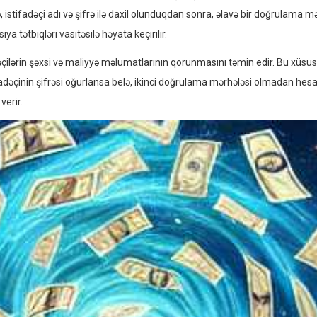
ə, istifadəçi adı və şifrə ilə daxil olunduqdan sonra, əlavə bir doğrulama m
 tətbiqləri vasitəsilə həyata keçirilir.
çilərin şəxsi və maliyyə məlumatlarının qorunmasını təmin edir. Bu xüsus
adəçinin şifrəsi oğurlansa belə, ikinci doğrulama mərhələsi olmadan hesa
verir.