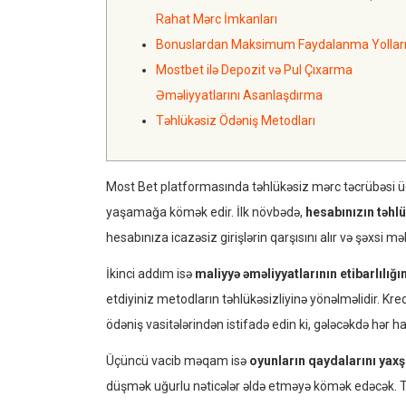
Rahat Mərc İmkanları
Bonuslardan Maksimum Faydalanma Yollar
Mostbet ilə Depozit və Pul Çıxarma
Əməliyyatlarını Asanlaşdırma
Təhlükəsiz Ödəniş Metodları
Most Bet platformasında təhlükəsiz mərc təcrübəsi üçü
yaşamağa kömək edir. İlk növbədə,
hesabınızın təhlü
hesabınıza icazəsiz girişlərin qarşısını alır və şəxsi m
İkinci addım isə
maliyyə əməliyyatlarının etibarlılığ
etdiyiniz metodların təhlükəsizliyinə yönəlməlidir. Kre
ödəniş vasitələrindən istifadə edin ki, gələcəkdə hər 
Üçüncü vacib məqam isə
oyunların qaydalarını yaxş
düşmək uğurlu nəticələr əldə etməyə kömək edəcək. Tə