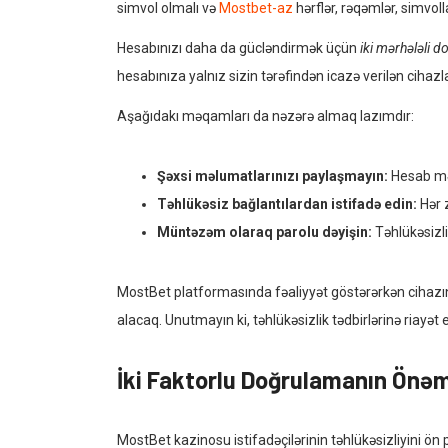
simvol olmalı və
Mostbet-az
hərflər, rəqəmlər, simvol
Hesabınızı daha da gücləndirmək üçün
iki mərhələli 
hesabınıza yalnız sizin tərəfindən icazə verilən cihaz
Aşağıdakı məqamları da nəzərə almaq lazımdır:
Şəxsi məlumatlarınızı paylaşmayın:
Hesab məl
Təhlükəsiz bağlantılardan istifadə edin:
Hər z
Müntəzəm olaraq parolu dəyişin:
Təhlükəsizl
MostBet platformasında fəaliyyət göstərərkən cihazın
alacaq. Unutmayın ki, təhlükəsizlik tədbirlərinə riayət
İki Faktorlu Doğrulamanın Önəm
MostBet kazinosu istifadəçilərinin təhlükəsizliyini ön