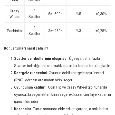
Crazy
3
5×–500×
%5
+0,30%
Wheel
Scatter
3
Pachinko
3×–250×
%3
+0,25%
Scatter
Bonus turları nasıl çalışır?
Scatter sembollerinin oluşması
: Üç veya daha fazla
Scatter belirdiğinde, otomatik olarak bir bonus turu başlatılır.
Rastgele tur seçimi
: Oyunun dahili rastgele sayı üreteci
(RNG), dört tur arasından birini seçer.
Oyuncunun katılımı
: Coin Flip ve Crazy Wheel gibi turlarda
oyuncu, iki seçenekten birini seçerek kazancını ikiye katlama
şansı elde eder.
Kazançlar
: Turun sonunda elde edilen çarpan, o anki bahis