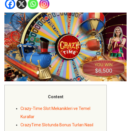
Content
Crazy-Time Slot Mekanikleri ve Temel
Kurallar
CrazyTime Slotunda Bonus Turları Nasıl