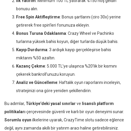
İlk Yatırım
: Minimum 100 TL yatırarak %150 hoş geldin
bonusu alın.
Free Spin Aktifleştirme
: Bonus şartlarını (ciro 30x) yerine
getirerek free spin’leri fonunuza ekleyin.
Bonus Turuna Odaklanma
: Crazy Wheel ve Pachinko
turlarına yüksek bahis koyun, diğer turlarda düşük bahis.
Kayıp Durdurma
: 3 ardışık kayıp gerçekleşirse bahis
miktarını %50 azaltın.
Kazanç Çekme
: 5.000 TL’ye ulaşınca %20’lik bir kısmını
çekerek bankroll’unuzu koruyun.
Analiz ve Güncelleme
: Haftalık oyun raporlarını inceleyin,
stratejinizi ona göre yeniden şekillendirin.
Bu adımlar,
Türkiye’deki yasal sınırlar
ve
lisanslı platform
politikaları
çerçevesinde güvenli ve karlı bir oyun deneyimi sunar.
Sorumlu oyun
ilkelerine uyarak, CrazyTime slotu sadece eğlence
değil, aynı zamanda akıllı bir yatırım aracı haline getirebilirsiniz.