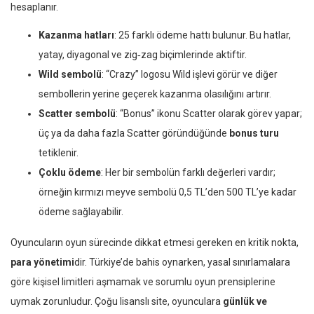
hesaplanır.
Kazanma hatları
: 25 farklı ödeme hattı bulunur. Bu hatlar,
yatay, diyagonal ve zig‑zag biçimlerinde aktiftir.
Wild sembolü
: “Crazy” logosu Wild işlevi görür ve diğer
sembollerin yerine geçerek kazanma olasılığını artırır.
Scatter sembolü
: “Bonus” ikonu Scatter olarak görev yapar;
üç ya da daha fazla Scatter göründüğünde
bonus turu
tetiklenir.
Çoklu ödeme
: Her bir sembolün farklı değerleri vardır;
örneğin kırmızı meyve sembolü 0,5 TL’den 500 TL’ye kadar
ödeme sağlayabilir.
Oyuncuların oyun sürecinde dikkat etmesi gereken en kritik nokta,
para yönetimi
dir. Türkiye’de bahis oynarken, yasal sınırlamalara
göre kişisel limitleri aşmamak ve sorumlu oyun prensiplerine
uymak zorunludur. Çoğu lisanslı site, oyunculara
günlük ve