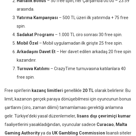
Haftalık Bonus
– 50 free spin, her Çarşamba 00:00 – 23:59
arasında.
Yatırma Kampanyası
– 500 TL üzeri ilk yatırımda + 75 free
spin.
Sadakat Programı
– 1.000 TL ciro sonrası 30 free spin.
Mobil Özel
– Mobil uygulamadan ilk girişte 25 free spin.
Arkadaşını Davet Et
– Her davet edilen arkadaş 20 free spin
kazandırır.
Turnuva Katılımı
– CrazyTime turnuvasına katılanlara 40
free spin.
Free spin’lerin
kazanç limitleri
genellikle
20 TL
olarak belirlenir. Bu
limit, kazancın gerçek paraya dönüşebilmesi için oyuncunun bonus
şartlarını (ciro, zaman dilimi) tamamlaması gerektiği anlamına
gelir. Türkiye’deki yasal düzenlemeler,
lisans dışı çevrimiçi kumar
faaliyetlerini yasakladığından, oyuncular sadece
Curacao
,
Malta
Gaming Authority
ya da
UK Gambling Commission
lisanslı siteler