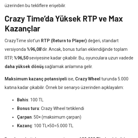
üzerinden bu tekliflere erişebilir.
Crazy Time’da Yüksek RTP ve Max
Kazançlar
CrazyTime slot’un
RTP (Return to Player)
değeri, standart
versiyonda
%96,08
’dir. Ancak, bonus turları eklendiğinde toplam
RTP,
%96,50
seviyesine kadar çıkabilir. Bu, oyunculara uzun vadede
daha yüksek dönüş
sağlamak anlamına gelir.
Maksimum kazanç potansiyeli
ise,
Crazy Wheel
turunda 5.000
katına kadar çıkabilir. Örnek bir senaryo üzerinden açıklayalım:
Bahis
: 100 TL
Bonus turu
: Crazy Wheel tetiklendi
Çarpan
: 50× (maksimum çarpan)
Kazanç
: 100 TL×50=5.000 TL