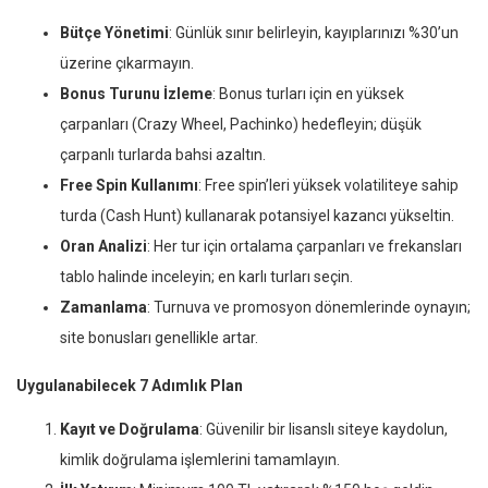
Bütçe Yönetimi
: Günlük sınır belirleyin, kayıplarınızı %30’un
üzerine çıkarmayın.
Bonus Turunu İzleme
: Bonus turları için en yüksek
çarpanları (Crazy Wheel, Pachinko) hedefleyin; düşük
çarpanlı turlarda bahsi azaltın.
Free Spin Kullanımı
: Free spin’leri yüksek volatiliteye sahip
turda (Cash Hunt) kullanarak potansiyel kazancı yükseltin.
Oran Analizi
: Her tur için ortalama çarpanları ve frekansları
tablo halinde inceleyin; en karlı turları seçin.
Zamanlama
: Turnuva ve promosyon dönemlerinde oynayın;
site bonusları genellikle artar.
Uygulanabilecek 7 Adımlık Plan
Kayıt ve Doğrulama
: Güvenilir bir lisanslı siteye kaydolun,
kimlik doğrulama işlemlerini tamamlayın.