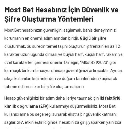
Most Bet Hesabınız İçin Güvenlik ve
Şifre Oluşturma Yöntemleri
Most Bet hesabınızın güvenliğini sağlamak, bahis deneyiminizi
korumanın en önemli adımlarından biridir.
Güçlü bir şifre
oluşturmak, bu sürecin temel taşını oluşturur. Şifrenizin en az 12
karakter uzunluğunda olması ve büyük harf, küçük harf, rakam ve
özel karakterler içermesi önerilir. Örneğin, “M0stB3t!2023” gibi
karmaşık bir kombinasyon, hesap güvenliğinizi artıracaktır. Ayrıca,
sıkça kullanılan kelimelerden ve doğum tarihlerinden kaçınarak
tahmin edilmesi zor bir şifre oluşturmalısınız.
Hesap güvenliğinizi bir adım daha ileriye taşımak için
iki faktörlü
kimlik doğrulama (2FA)
kullanmayı düşünmelisiniz. Most Bet,
kullanıcılarına bu seçeneği sunarak ekstra bir güvenlik katmanı
sağlar. 2FA etkinleştirildiğinde, hesabınıza giriş yaparken yalnızca