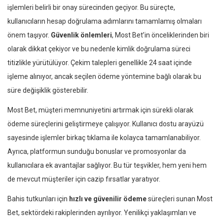
işlemleri belirli bir onay sürecinden geçiyor. Bu süreçte,
kullanıcıların hesap doğrulama adımlarını tamamlamış olmaları
önem taşıyor.
Güvenlik önlemleri
, Most Bet’in önceliklerinden biri
olarak dikkat çekiyor ve bu nedenle kimlik doğrulama süreci
titizlikle yürütülüyor. Çekim talepleri genellikle 24 saat içinde
işleme alınıyor, ancak seçilen ödeme yöntemine bağlı olarak bu
süre değişiklik gösterebilir.
Most Bet, müşteri memnuniyetini artırmak için sürekli olarak
ödeme süreçlerini geliştirmeye çalışıyor. Kullanıcı dostu arayüzü
sayesinde işlemler birkaç tıklama ile kolayca tamamlanabiliyor.
Ayrıca, platformun sunduğu bonuslar ve promosyonlar da
kullanıcılara ek avantajlar sağlıyor. Bu tür teşvikler, hem yeni hem
de mevcut müşteriler için cazip fırsatlar yaratıyor.
Bahis tutkunları için
hızlı ve güvenilir ödeme
süreçleri sunan Most
Bet, sektördeki rakiplerinden ayrılıyor. Yenilikçi yaklaşımları ve