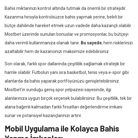
Bahis miktarınızı kontrol altında tutmak da önemli bir stratejidir.
Kazanma hırsıyla kontrolsüzce bahis yapmak yerine, belirli bir
bütçe dahilinde hareket etmek uzun vadede daha kazançlı olabilir.
Mostbet üzerinde sunulan bonuslar ve promosyonlar, bu bütçeyi
daha verimli kullanmanıza olanak tanır.
Bu sayede
, hem risklerinizi
azaltabilir hem de kazancınızı maksimize edebilirsiniz.
Son olarak, farklı spor dallarında çeşitlilik sağlamak stratejik bir
hamle olabilir. Futbolun yanı sıra basketbol, tenis veya e-spor gibi
alanlarda da bahis yaparak portföyünüzü genişletebilirsiniz.
Mostbet’in sunduğu geniş spor yelpazesi sayesinde, ilgi
alanlarınıza uygun birçok seçenek bulabilirsiniz. Bu çeşitlilik, tek bir
alana bağımlı kalmadan farklı fırsatları değerlendirme imkanı
sunar ve potansiyel kazançlarınızı artırır.
Mobil Uygulama ile Kolayca Bahis