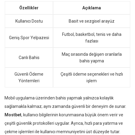
Özellikler
Açıklama
Kullanıcı Dostu
Basit ve sezgisel arayüz
Futbol, basketbol, tenis ve daha
Geniş Spor Yelpazesi
fazlası
Maç sırasında değişen oranlarla
Canlı Bahis
bahis yapma
Güvenli Ödeme
Çeşitli ödeme seçenekleri ve hızlı
Yöntemleri
işlem
Mobil uygulama üzerinden bahis yapmak yalnızca kolaylık
sağlamakla kalmaz; aynı zamanda güvenli bir deneyim de sunar.
Mostbet
, kullanıcı bilgilerinin korunmasına büyük önem verir ve
çeşitli güvenlik protokolleri uygular. Ayrıca, hızlı para yatırma ve
çekme işlemleri ile kullanıcı memnuniyetini üst düzeyde tutar.