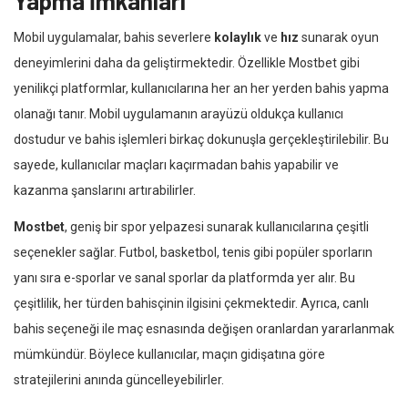
Yapma İmkanları
Mobil uygulamalar, bahis severlere
kolaylık
ve
hız
sunarak oyun
deneyimlerini daha da geliştirmektedir. Özellikle Mostbet gibi
yenilikçi platformlar, kullanıcılarına her an her yerden bahis yapma
olanağı tanır. Mobil uygulamanın arayüzü oldukça kullanıcı
dostudur ve bahis işlemleri birkaç dokunuşla gerçekleştirilebilir. Bu
sayede, kullanıcılar maçları kaçırmadan bahis yapabilir ve
kazanma şanslarını artırabilirler.
Mostbet
, geniş bir spor yelpazesi sunarak kullanıcılarına çeşitli
seçenekler sağlar. Futbol, basketbol, tenis gibi popüler sporların
yanı sıra e-sporlar ve sanal sporlar da platformda yer alır. Bu
çeşitlilik, her türden bahisçinin ilgisini çekmektedir. Ayrıca, canlı
bahis seçeneği ile maç esnasında değişen oranlardan yararlanmak
mümkündür. Böylece kullanıcılar, maçın gidişatına göre
stratejilerini anında güncelleyebilirler.