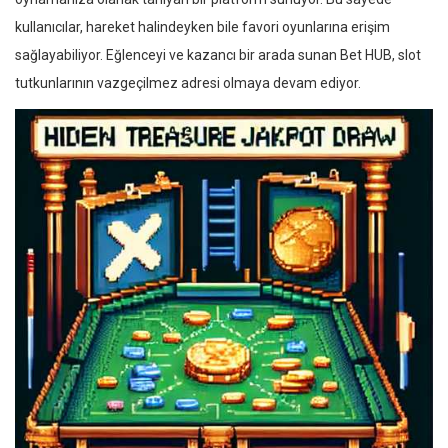
kullanıcılar, hareket halindeyken bile favori oyunlarına erişim
sağlayabiliyor. Eğlenceyi ve kazancı bir arada sunan Bet HUB, slot
tutkunlarının vazgeçilmez adresi olmaya devam ediyor.