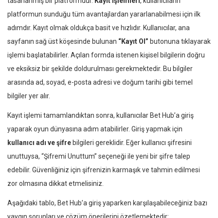
tasarlanmış bir platformdur.
Kayıt işlemleri
, kullanıcıların
platformun sunduğu tüm avantajlardan yararlanabilmesi için ilk
adımdır. Kayıt olmak oldukça basit ve hızlıdır. Kullanıcılar, ana
sayfanın sağ üst köşesinde bulunan
“Kayıt Ol”
butonuna tıklayarak
işlemi başlatabilirler. Açılan formda istenen kişisel bilgilerin doğru
ve eksiksiz bir şekilde doldurulması gerekmektedir. Bu bilgiler
arasında ad, soyad, e-posta adresi ve doğum tarihi gibi temel
bilgiler yer alır.
Kayıt işlemi tamamlandıktan sonra, kullanıcılar Bet Hub’a giriş
yaparak oyun dünyasına adım atabilirler. Giriş yapmak için
kullanıcı adı ve şifre
bilgileri gereklidir. Eğer kullanıcı şifresini
unuttuysa, “Şifremi Unuttum” seçeneği ile yeni bir şifre talep
edebilir. Güvenliğiniz için şifrenizin karmaşık ve tahmin edilmesi
zor olmasına dikkat etmelisiniz.
Aşağıdaki tablo, Bet Hub’a giriş yaparken karşılaşabileceğiniz bazı
yaygın sorunları ve çözüm önerilerini özetlemektedir: