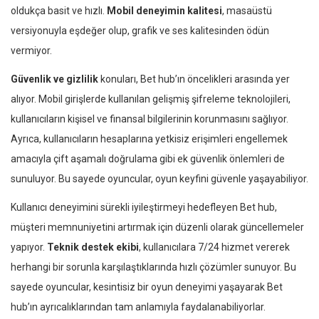
oldukça basit ve hızlı.
Mobil deneyimin kalitesi
, masaüstü
versiyonuyla eşdeğer olup, grafik ve ses kalitesinden ödün
vermiyor.
Güvenlik ve gizlilik
konuları, Bet hub’ın öncelikleri arasında yer
alıyor. Mobil girişlerde kullanılan gelişmiş şifreleme teknolojileri,
kullanıcıların kişisel ve finansal bilgilerinin korunmasını sağlıyor.
Ayrıca, kullanıcıların hesaplarına yetkisiz erişimleri engellemek
amacıyla çift aşamalı doğrulama gibi ek güvenlik önlemleri de
sunuluyor. Bu sayede oyuncular, oyun keyfini güvenle yaşayabiliyor.
Kullanıcı deneyimini sürekli iyileştirmeyi hedefleyen Bet hub,
müşteri memnuniyetini artırmak için düzenli olarak güncellemeler
yapıyor.
Teknik destek ekibi
, kullanıcılara 7/24 hizmet vererek
herhangi bir sorunla karşılaştıklarında hızlı çözümler sunuyor. Bu
sayede oyuncular, kesintisiz bir oyun deneyimi yaşayarak Bet
hub’ın ayrıcalıklarından tam anlamıyla faydalanabiliyorlar.