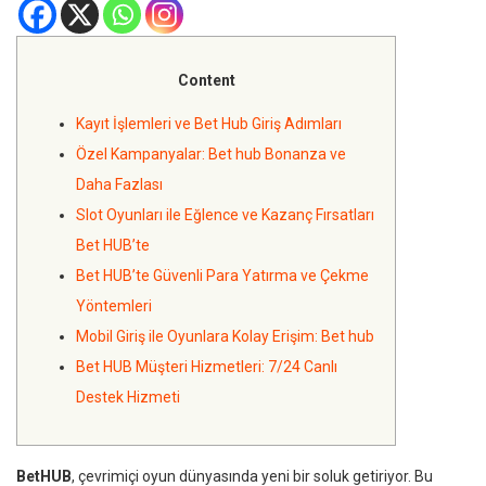
Content
Kayıt İşlemleri ve Bet Hub Giriş Adımları
Özel Kampanyalar: Bet hub Bonanza ve
Daha Fazlası
Slot Oyunları ile Eğlence ve Kazanç Fırsatları
Bet HUB’te
Bet HUB’te Güvenli Para Yatırma ve Çekme
Yöntemleri
Mobil Giriş ile Oyunlara Kolay Erişim: Bet hub
Bet HUB Müşteri Hizmetleri: 7/24 Canlı
Destek Hizmeti
BetHUB
, çevrimiçi oyun dünyasında yeni bir soluk getiriyor. Bu