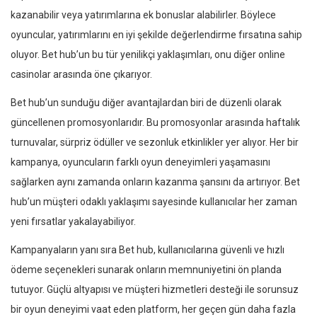
kazanabilir veya yatırımlarına ek bonuslar alabilirler. Böylece
oyuncular, yatırımlarını en iyi şekilde değerlendirme fırsatına sahip
oluyor. Bet hub’un bu tür yenilikçi yaklaşımları, onu diğer online
casinolar arasında öne çıkarıyor.
Bet hub’un sunduğu diğer avantajlardan biri de düzenli olarak
güncellenen promosyonlarıdır. Bu promosyonlar arasında haftalık
turnuvalar, sürpriz ödüller ve sezonluk etkinlikler yer alıyor. Her bir
kampanya, oyuncuların farklı oyun deneyimleri yaşamasını
sağlarken aynı zamanda onların kazanma şansını da artırıyor. Bet
hub’un müşteri odaklı yaklaşımı sayesinde kullanıcılar her zaman
yeni fırsatlar yakalayabiliyor.
Kampanyaların yanı sıra Bet hub, kullanıcılarına güvenli ve hızlı
ödeme seçenekleri sunarak onların memnuniyetini ön planda
tutuyor. Güçlü altyapısı ve müşteri hizmetleri desteği ile sorunsuz
bir oyun deneyimi vaat eden platform, her geçen gün daha fazla