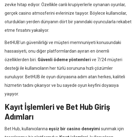
zevke hitap ediyor. Özellikle canlı krupiyerlerle oynanan oyunlar,
gerçek casino atmosferini evlerinize taşıyor. Böylece kullanıcılar,
oturdukları yerden dünyanın dört bir yanındaki oyuncularla rekabet
etme fırsatını yakalıyor.
BetHUB’un güvenilirliği ve müşteri memnuniyeti konusundaki
hassasiyeti, onu diğer platformlardan ayıran en önemli
özelliklerden biri.
Güvenli ödeme yöntemleri
ve 7/24 müşteri
desteği ile kullanıcıların her türlü sorununa hızlı çözümler
sunuluyor. BetHUB ile oyun dünyasına adım atan herkes, kaliteli
hizmetin tadını çıkarıyor ve bu sayede oyun keyfini doyasıya
yaşıyor.
Kayıt İşlemleri ve Bet Hub Giriş
Adımları
Bet Hub, kullanıcılarına
eşsiz bir casino deneyimi
sunmak için