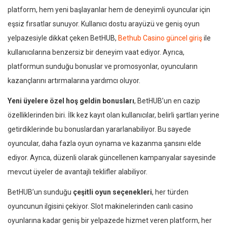
platform, hem yeni başlayanlar hem de deneyimli oyuncular için
eşsiz fırsatlar sunuyor. Kullanıcı dostu arayüzü ve geniş oyun
yelpazesiyle dikkat çeken BetHUB,
Bethub Casino güncel giriş
ile
kullanıcılarına benzersiz bir deneyim vaat ediyor. Ayrıca,
platformun sunduğu bonuslar ve promosyonlar, oyuncuların
kazançlarını artırmalarına yardımcı oluyor.
Yeni üyelere özel hoş geldin bonusları
, BetHUB’un en cazip
özelliklerinden biri. İlk kez kayıt olan kullanıcılar, belirli şartları yerine
getirdiklerinde bu bonuslardan yararlanabiliyor. Bu sayede
oyuncular, daha fazla oyun oynama ve kazanma şansını elde
ediyor. Ayrıca, düzenli olarak güncellenen kampanyalar sayesinde
mevcut üyeler de avantajlı teklifler alabiliyor.
BetHUB’un sunduğu
çeşitli oyun seçenekleri
, her türden
oyuncunun ilgisini çekiyor. Slot makinelerinden canlı casino
oyunlarına kadar geniş bir yelpazede hizmet veren platform, her