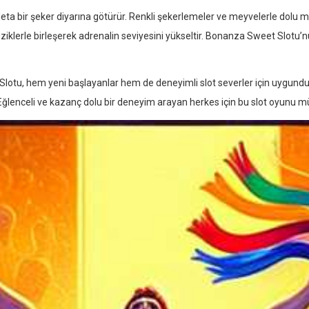
eta bir şeker diyarına götürür. Renkli şekerlemeler ve meyvelerle dolu ma
ziklerle birleşerek adrenalin seviyesini yükseltir. Bonanza Sweet Slotu’
otu, hem yeni başlayanlar hem de deneyimli slot severler için uygundu
 Eğlenceli ve kazanç dolu bir deneyim arayan herkes için bu slot oyunu m