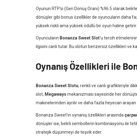
Oyunun RTP’si (Geri Dönüş Oranı) %96.5 olarak belirle
dönüşler gibi bonus özellikler de oyuncuların daha f
yüksek riskli ama yüksek ödüllü bir oyun haline getirir.
Oyuncuların
Bonanza Sweet Slot
‘u tercih etmelerin
ilgisini canlı tutar. Bu slotun benzersiz özellikleri v
Oynanış Özellikleri ile B
Bonanza Sweet Slotu
, renkli ve canlı grafikleriyle
slot,
Megaways
mekanizması sayesinde her dönüşte de
makinelerinden ayrılır ve daha fazla heyecan arayan oy
Bonanza Sweet’in oynanış özellikleri arasında
çarpa
dönüşler ise, belirli sembollerin kombinasyonu ile tet
stratejik düşünmeyi de teşvik eder.