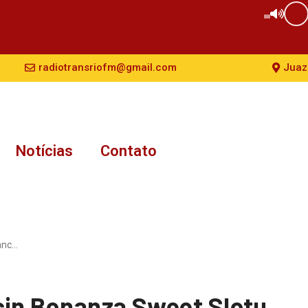
radiotransriofm@gmail.com
Juaz
Notícias
Contato
anc…
cin Bonanza Sweet Slotu