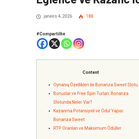
janeiro 4, 2026
188
#Compartilhe
Content
Oynanış Özellikleri ile Bonanza Sweet Slotu
Bonuslar ve Free Spin Turları: Bonanza
Slotunda Neler Var?
Kazanma Potansiyeli ve Ödül Yapısı:
Bonanza Sweet
RTP Oranları ve Maksimum Ödüller