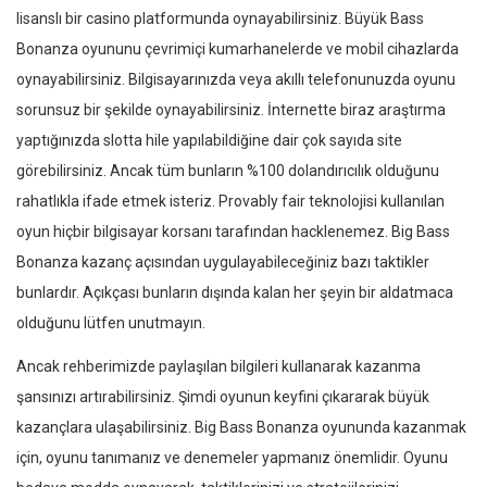
lisanslı bir casino platformunda oynayabilirsiniz. Büyük Bass
Bonanza oyununu çevrimiçi kumarhanelerde ve mobil cihazlarda
oynayabilirsiniz. Bilgisayarınızda veya akıllı telefonunuzda oyunu
sorunsuz bir şekilde oynayabilirsiniz. İnternette biraz araştırma
yaptığınızda slotta hile yapılabildiğine dair çok sayıda site
görebilirsiniz. Ancak tüm bunların %100 dolandırıcılık olduğunu
rahatlıkla ifade etmek isteriz. Provably fair teknolojisi kullanılan
oyun hiçbir bilgisayar korsanı tarafından hacklenemez. Big Bass
Bonanza kazanç açısından uygulayabileceğiniz bazı taktikler
bunlardır. Açıkçası bunların dışında kalan her şeyin bir aldatmaca
olduğunu lütfen unutmayın.
Ancak rehberimizde paylaşılan bilgileri kullanarak kazanma
şansınızı artırabilirsiniz. Şimdi oyunun keyfini çıkararak büyük
kazançlara ulaşabilirsiniz. Big Bass Bonanza oyununda kazanmak
için, oyunu tanımanız ve denemeler yapmanız önemlidir. Oyunu