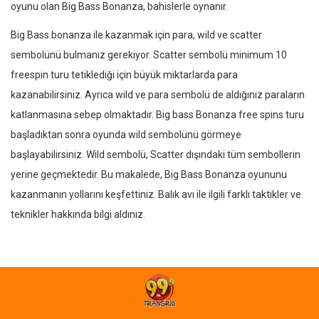
oyunu olan Big Bass Bonanza, bahislerle oynanır.
Big Bass bonanza ile kazanmak için para, wild ve scatter
sembolünü bulmanız gerekiyor. Scatter sembolü minimum 10
freespin turu tetiklediği için büyük miktarlarda para
kazanabilirsiniz. Ayrıca wild ve para sembolü de aldığınız paraların
katlanmasına sebep olmaktadır. Big bass Bonanza free spins turu
başladıktan sonra oyunda wild sembolünü görmeye
başlayabilirsiniz. Wild sembolü, Scatter dışındaki tüm sembollerin
yerine geçmektedir. Bu makalede, Big Bass Bonanza oyununu
kazanmanın yollarını keşfettiniz. Balık avı ile ilgili farklı taktikler ve
teknikler hakkında bilgi aldınız.