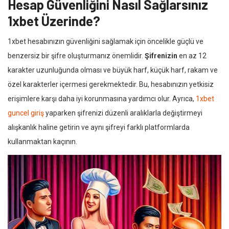
Hesap Güvenliğini Nasıl Sağlarsınız
1xbet Üzerinde?
1xbet hesabınızın güvenliğini sağlamak için öncelikle güçlü ve
benzersiz bir şifre oluşturmanız önemlidir.
Şifrenizin
en az 12
karakter uzunluğunda olması ve büyük harf, küçük harf, rakam ve
özel karakterler içermesi gerekmektedir. Bu, hesabınızın yetkisiz
erişimlere karşı daha iyi korunmasına yardımcı olur. Ayrıca,
1xbet
guncel giriş
yaparken şifrenizi düzenli aralıklarla değiştirmeyi
alışkanlık haline getirin ve aynı şifreyi farklı platformlarda
kullanmaktan kaçının.