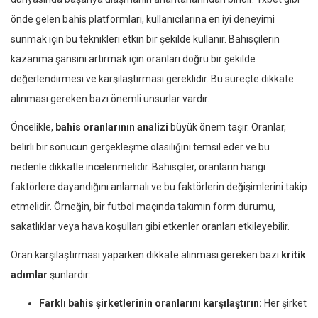
önde gelen bahis platformları, kullanıcılarına en iyi deneyimi
sunmak için bu teknikleri etkin bir şekilde kullanır. Bahisçilerin
kazanma şansını artırmak için oranları doğru bir şekilde
değerlendirmesi ve karşılaştırması gereklidir. Bu süreçte dikkate
alınması gereken bazı önemli unsurlar vardır.
Öncelikle,
bahis oranlarının analizi
büyük önem taşır. Oranlar,
belirli bir sonucun gerçekleşme olasılığını temsil eder ve bu
nedenle dikkatle incelenmelidir. Bahisçiler, oranların hangi
faktörlere dayandığını anlamalı ve bu faktörlerin değişimlerini takip
etmelidir. Örneğin, bir futbol maçında takımın form durumu,
sakatlıklar veya hava koşulları gibi etkenler oranları etkileyebilir.
Oran karşılaştırması yaparken dikkate alınması gereken bazı
kritik
adımlar
şunlardır:
Farklı bahis şirketlerinin oranlarını karşılaştırın:
Her şirket