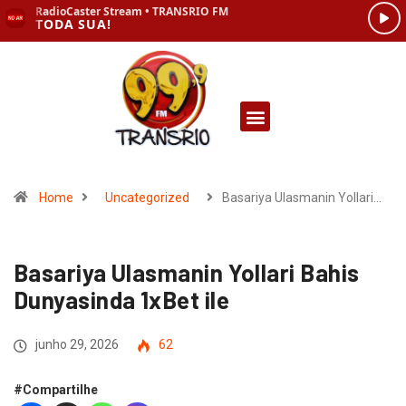
Home
Uncategorized
Basariya Ulasmanin Yollari…
Basariya Ulasmanin Yollari Bahis
Dunyasinda 1xBet ile
junho 29, 2026
62
#Compartilhe