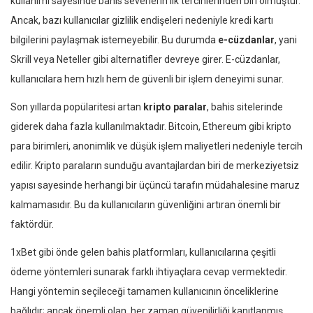
kullanımı sayesinde bahis severlerin ilk tercihlerinden biri olmuştur.
Ancak, bazı kullanıcılar gizlilik endişeleri nedeniyle kredi kartı
bilgilerini paylaşmak istemeyebilir. Bu durumda
e-cüzdanlar
, yani
Skrill veya Neteller gibi alternatifler devreye girer. E-cüzdanlar,
kullanıcılara hem hızlı hem de güvenli bir işlem deneyimi sunar.
Son yıllarda popülaritesi artan
kripto paralar
, bahis sitelerinde
giderek daha fazla kullanılmaktadır. Bitcoin, Ethereum gibi kripto
para birimleri, anonimlik ve düşük işlem maliyetleri nedeniyle tercih
edilir. Kripto paraların sunduğu avantajlardan biri de merkeziyetsiz
yapısı sayesinde herhangi bir üçüncü tarafın müdahalesine maruz
kalmamasıdır. Bu da kullanıcıların güvenliğini artıran önemli bir
faktördür.
1xBet gibi önde gelen bahis platformları, kullanıcılarına çeşitli
ödeme yöntemleri sunarak farklı ihtiyaçlara cevap vermektedir.
Hangi yöntemin seçileceği tamamen kullanıcının önceliklerine
bağlıdır; ancak önemli olan, her zaman güvenilirliği kanıtlanmış