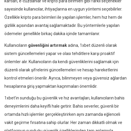
kartları, e-cüzdanlar ve kripto para birimleri gibi farklı seçenekler
sayesinde kullanıcılar, ihtiyaçlarına en uygun yöntemi seçebilirler.
Özellikle kripto para birimleri ile yapılan işlemler, hem hız hem de
gizlilik açısından avantaj sağlamaktadır. Bu yöntemlerle yapılan
ödemeler genellikle birkaç dakika içinde tamamlanır.
Kullanıcıların
güvenliğini artırmak
adına, 1xbet düzenli olarak
sistem güncellemeleri yapar ve olası tehditlere karşı proaktif
önlemler alır. Kullanıcıların da kendi güvenliklerini sağlamak için
düzenli olarak şifrelerini güncellemeleri ve hesap hareketlerini
kontrol etmeleri önerilir. Ayrıca, bilinmeyen veya güvensiz ağlardan
hesaplarına giriş yapmaktan kaçınmaları önemlidir.
1xbet’in sunduğu bu güvenlik ve hız avantajları, kullanıcıların bahis
deneyimlerini daha keyifli hale getirir. Bahis severler, güvenli bir
ortamda hızlı işlemler gerçekleştirirken aynı zamanda eğlenceli
vakit geçirme fırsatına sahip olurlar. Her zaman dikkatli olmak ve
platformun sunduğu güvenlik özelliklerinden tam anlamıyla