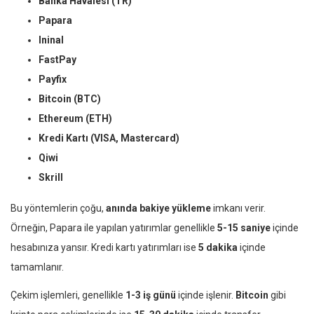
Banka Havalesi (TR)
Papara
Ininal
FastPay
Payfix
Bitcoin (BTC)
Ethereum (ETH)
Kredi Kartı (VISA, Mastercard)
Qiwi
Skrill
Bu yöntemlerin çoğu,
anında bakiye yükleme
imkanı verir.
Örneğin, Papara ile yapılan yatırımlar genellikle
5-15 saniye
içinde
hesabınıza yansır. Kredi kartı yatırımları ise
5 dakika
içinde
tamamlanır.
Çekim işlemleri, genellikle
1-3 iş günü
içinde işlenir.
Bitcoin
gibi