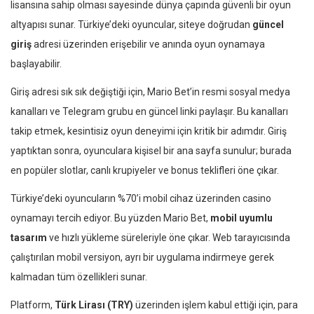
lisansına sahip olması sayesinde dünya çapında güvenli bir oyun
altyapısı sunar. Türkiye’deki oyuncular, siteye doğrudan
güncel
giriş
adresi üzerinden erişebilir ve anında oyun oynamaya
başlayabilir.
Giriş adresi sık sık değiştiği için, Mario Bet’in resmi sosyal medya
kanalları ve Telegram grubu en güncel linki paylaşır. Bu kanalları
takip etmek, kesintisiz oyun deneyimi için kritik bir adımdır. Giriş
yaptıktan sonra, oyunculara kişisel bir ana sayfa sunulur; burada
en popüler slotlar, canlı krupiyeler ve bonus teklifleri öne çıkar.
Türkiye’deki oyuncuların %70’i mobil cihaz üzerinden casino
oynamayı tercih ediyor. Bu yüzden Mario Bet,
mobil uyumlu
tasarım
ve hızlı yükleme süreleriyle öne çıkar. Web tarayıcısında
çalıştırılan mobil versiyon, ayrı bir uygulama indirmeye gerek
kalmadan tüm özellikleri sunar.
Platform,
Türk Lirası (TRY)
üzerinden işlem kabul ettiği için, para