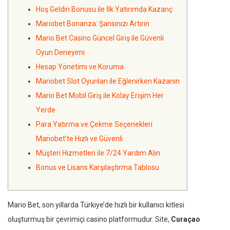
Hoş Geldin Bonusu ile İlk Yatırımda Kazanç
Mariobet Bonanza: Şansınızı Artırın
Mario Bet Casino Güncel Giriş ile Güvenli
Oyun Deneyimi
Hesap Yönetimi ve Koruma
Mariobet Slot Oyunları ile Eğlenirken Kazanın
Mario Bet Mobil Giriş ile Kolay Erişim Her
Yerde
Para Yatırma ve Çekme Seçenekleri
Mariobet’te Hızlı ve Güvenli
Müşteri Hizmetleri ile 7/24 Yardım Alın
Bonus ve Lisans Karşılaştırma Tablosu
Mario Bet, son yıllarda Türkiye’de hızlı bir kullanıcı kitlesi
oluşturmuş bir çevrimiçi casino platformudur. Site,
Curaçao