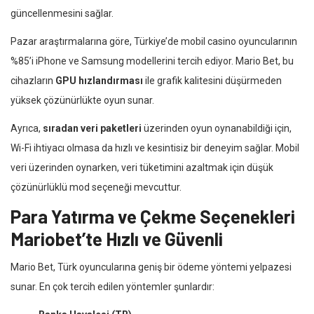
güncellenmesini sağlar.
Pazar araştırmalarına göre, Türkiye’de mobil casino oyuncularının
%85’i iPhone ve Samsung modellerini tercih ediyor. Mario Bet, bu
cihazların
GPU hızlandırması
ile grafik kalitesini düşürmeden
yüksek çözünürlükte oyun sunar.
Ayrıca,
sıradan veri paketleri
üzerinden oyun oynanabildiği için,
Wi-Fi ihtiyacı olmasa da hızlı ve kesintisiz bir deneyim sağlar. Mobil
veri üzerinden oynarken, veri tüketimini azaltmak için düşük
çözünürlüklü mod seçeneği mevcuttur.
Para Yatırma ve Çekme Seçenekleri
Mariobet’te Hızlı ve Güvenli
Mario Bet, Türk oyuncularına geniş bir ödeme yöntemi yelpazesi
sunar. En çok tercih edilen yöntemler şunlardır: