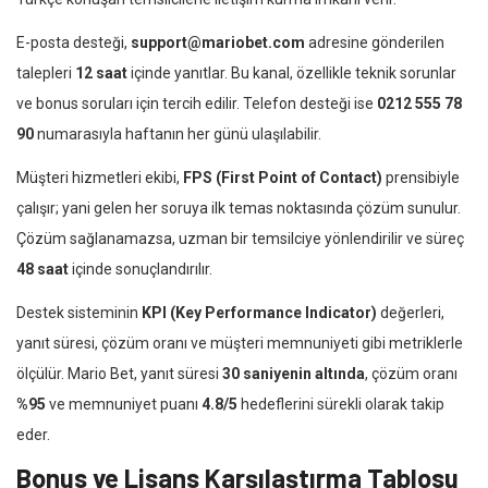
E-posta desteği,
support@mariobet.com
adresine gönderilen
talepleri
12 saat
içinde yanıtlar. Bu kanal, özellikle teknik sorunlar
ve bonus soruları için tercih edilir. Telefon desteği ise
0212 555 78
90
numarasıyla haftanın her günü ulaşılabilir.
Müşteri hizmetleri ekibi,
FPS (First Point of Contact)
prensibiyle
çalışır; yani gelen her soruya ilk temas noktasında çözüm sunulur.
Çözüm sağlanamazsa, uzman bir temsilciye yönlendirilir ve süreç
48 saat
içinde sonuçlandırılır.
Destek sisteminin
KPI (Key Performance Indicator)
değerleri,
yanıt süresi, çözüm oranı ve müşteri memnuniyeti gibi metriklerle
ölçülür. Mario Bet, yanıt süresi
30 saniyenin altında
, çözüm oranı
%95
ve memnuniyet puanı
4.8/5
hedeflerini sürekli olarak takip
eder.
Bonus ve Lisans Karşılaştırma Tablosu