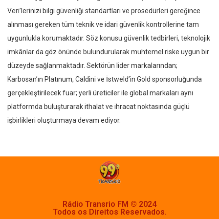
Veri’lerinizi bilgi güvenliği standartları ve prosedürleri gereğince
alınması gereken tüm teknik ve idari güvenlik kontrollerine tam
uygunlukla korumaktadır. Söz konusu güvenlik tedbirleri, teknolojik
imkânlar da göz önünde bulundurularak muhtemel riske uygun bir
düzeyde sağlanmaktadır. Sektörün lider markalarından;
Karbosan’ın Platınum, Caldini ve İstweld’in Gold sponsorluğunda
gerçekleştirilecek fuar; yerli üreticiler ile global markaları aynı
platformda buluşturarak ithalat ve ihracat noktasında güçlü
işbirlikleri oluşturmaya devam ediyor.
Rádio Transrio FM © 2024
Todos os Direitos Reservados.