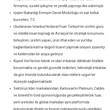
firmamız, sürekli iyileşme ve yenilik yapmayı ilke edinmiştir.
İçişleri Bakanlığı Emniyet Genel Müdürlüğü ve sair kolluk
kuvvetleri, T.C.
Uluslararası İstanbul Hırdavat Fuarı Türkiye’nin üretim gücü
ve nitelikli insan kaynağı ile Avrasya’nın stratejik konumunu
birleştiren, üretim yapan, ürün ithal eden ve yurtdışı
bağlantılarla katma değerli ticaret yapmak isteyen ziyaretçi
ve katılımcıları bir araya getiriyor.
Kişisel Veri’leriniz teknik ve idari imkânlar dâhilinde titizlikle
korunmakta ve gerekli güvenlik tedbirleri, teknolojik imkânlar
da göz önünde bulundurularak olası risklere uygun bir
düzeyde sağlanmaktadır.
Sektörün lider markalarından; Karbosan’ın Platınum, Caldini
ve İstweld’in Gold sponsorluğunda gerçekleştirilecek fuar;
yerli üreticiler ile global markaları aynı platformda
buluşturarak ithalat ve ihracat noktasında güçlü işbirlikleri