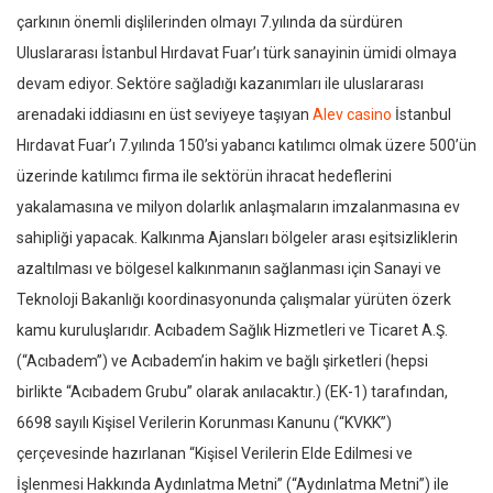
çarkının önemli dişlilerinden olmayı 7.yılında da sürdüren
Uluslararası İstanbul Hırdavat Fuar’ı türk sanayinin ümidi olmaya
devam ediyor. Sektöre sağladığı kazanımları ile uluslararası
arenadaki iddiasını en üst seviyeye taşıyan
Alev casino
İstanbul
Hırdavat Fuar’ı 7.yılında 150’si yabancı katılımcı olmak üzere 500’ün
üzerinde katılımcı firma ile sektörün ihracat hedeflerini
yakalamasına ve milyon dolarlık anlaşmaların imzalanmasına ev
sahipliği yapacak. Kalkınma Ajansları bölgeler arası eşitsizliklerin
azaltılması ve bölgesel kalkınmanın sağlanması için Sanayi ve
Teknoloji Bakanlığı koordinasyonunda çalışmalar yürüten özerk
kamu kuruluşlarıdır. Acıbadem Sağlık Hizmetleri ve Ticaret A.Ş.
(“Acıbadem”) ve Acıbadem’in hakim ve bağlı şirketleri (hepsi
birlikte “Acıbadem Grubu” olarak anılacaktır.) (EK-1) tarafından,
6698 sayılı Kişisel Verilerin Korunması Kanunu (“KVKK”)
çerçevesinde hazırlanan “Kişisel Verilerin Elde Edilmesi ve
İşlenmesi Hakkında Aydınlatma Metni” (“Aydınlatma Metni”) ile