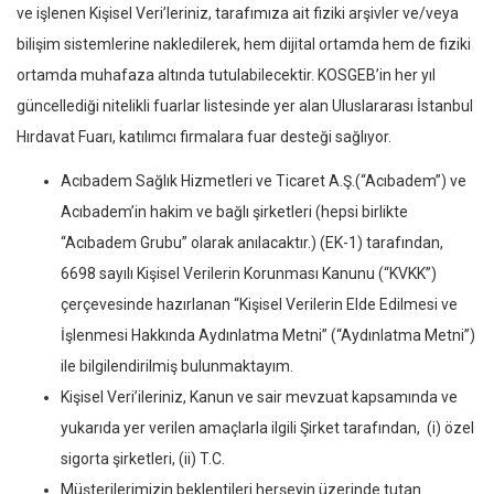
ve işlenen Kişisel Veri’leriniz, tarafımıza ait fiziki arşivler ve/veya
bilişim sistemlerine nakledilerek, hem dijital ortamda hem de fiziki
ortamda muhafaza altında tutulabilecektir. KOSGEB’in her yıl
güncellediği nitelikli fuarlar listesinde yer alan Uluslararası İstanbul
Hırdavat Fuarı, katılımcı firmalara fuar desteği sağlıyor.
Acıbadem Sağlık Hizmetleri ve Ticaret A.Ş.(“Acıbadem”) ve
Acıbadem’in hakim ve bağlı şirketleri (hepsi birlikte
“Acıbadem Grubu” olarak anılacaktır.) (EK-1) tarafından,
6698 sayılı Kişisel Verilerin Korunması Kanunu (“KVKK”)
çerçevesinde hazırlanan “Kişisel Verilerin Elde Edilmesi ve
İşlenmesi Hakkında Aydınlatma Metni” (“Aydınlatma Metni”)
ile bilgilendirilmiş bulunmaktayım.
Kişisel Veri’ileriniz, Kanun ve sair mevzuat kapsamında ve
yukarıda yer verilen amaçlarla ilgili Şirket tarafından, (i) özel
sigorta şirketleri, (ii) T.C.
Müşterilerimizin beklentileri herşeyin üzerinde tutan