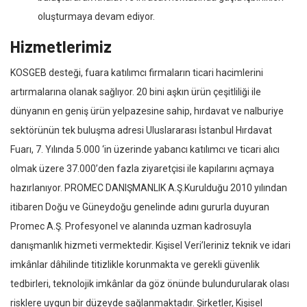
oluşturmaya devam ediyor.
Hizmetlerimiz
KOSGEB desteği, fuara katılımcı firmaların ticari hacimlerini
artırmalarına olanak sağlıyor. 20 bini aşkın ürün çeşitliliği ile
dünyanın en geniş ürün yelpazesine sahip, hırdavat ve nalburiye
sektörünün tek buluşma adresi Uluslararası İstanbul Hırdavat
Fuarı, 7. Yılında 5.000 ‘in üzerinde yabancı katılımcı ve ticari alıcı
olmak üzere 37.000’den fazla ziyaretçisi ile kapılarını açmaya
hazırlanıyor. PROMEC DANIŞMANLIK A.Ş.Kurulduğu 2010 yılından
itibaren Doğu ve Güneydoğu genelinde adını gururla duyuran
Promec A.Ş. Profesyonel ve alanında uzman kadrosuyla
danışmanlık hizmeti vermektedir. Kişisel Veri’leriniz teknik ve idari
imkânlar dâhilinde titizlikle korunmakta ve gerekli güvenlik
tedbirleri, teknolojik imkânlar da göz önünde bulundurularak olası
risklere uygun bir düzeyde sağlanmaktadır. Şirketler, Kişisel