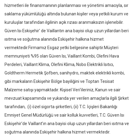
hizmetleri ile finansmanının planlanması ve yönetimi amacıyla, sır
saklama yükümlülüğü altında bulunan kişiler veya yetkili kurum ve
kuruluşlar tarafından ilgilinin açık rızası aranmaksızın işlenebilir.
Güven Isı Eskişehir’ de Vaillantın ana bayisi olup uzun yıllardan beri
ısıtma ve soğutma alanında Eskişehir halkına hizmet
vermektedir.Firmamız Esgaz yetki belgesine sahiptir.Müşteri
memnuniyeti %95 olan Güven Isı, Vaillant Kombi, Olefini Hava
Perdeleri, Vaillant Klima, Olefini Klima, Nobo Elektrikli Isıtıcı,
Goldtherm Hermetik Şofben, sanihydro, maktek elektrikli kombi,
gibi markaların Eskişehir Bölge bayiliğini ve Toptan Tesisat
Malzeme satışı yapmaktadır. Kişisel Veri’ileriniz, Kanun ve sair
mevzuat kapsamında ve yukarıda yer verilen amaçlarla ilgili Şirket
tarafından, (i) özel sigorta şirketleri, (ii) T.C. İçişleri Bakanlığı
Emniyet Genel Müdürlüğü ve sair kolluk kuvvetleri, T.C. Güven Isı
Eskişehir’de Vaillant’ın ana bayisi olup uzun yıllardan beri ısıtma ve
soğutma alanında Eskişehir halkına hizmet vermektedir.