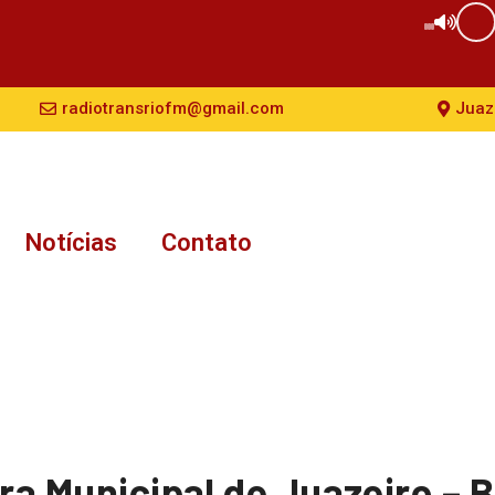
radiotransriofm@gmail.com
Juaz
Notícias
Contato
ra Municipal de Juazeiro – BA