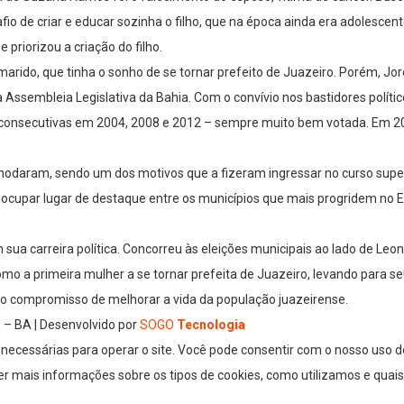
io de criar e educar sozinha o filho, que na época ainda era adolescen
 priorizou a criação do filho.
 marido, que tinha o sonho de se tornar prefeito de Juazeiro. Porém, J
 Assembleia Legislativa da Bahia. Com o convívio nos bastidores polít
 consecutivas em 2004, 2008 e 2012 – sempre muito bem votada. Em 20
modaram, sendo um dos motivos que a fizeram ingressar no curso superio
ocupar lugar de destaque entre os municípios que mais progridem no E
m sua carreira política. Concorreu às eleições municipais ao lado de L
como a primeira mulher a se tornar prefeita de Juazeiro, levando para
 o compromisso de melhorar a vida da população juazeirense.
 – BA | Desenvolvido por
SOGO
Tecnologia
ecessárias para operar o site. Você pode consentir com o nosso uso de
r mais informações sobre os tipos de cookies, como utilizamos e quais