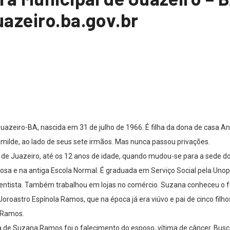
uazeiro.ba.gov.br
zeiro-BA, nascida em 31 de julho de 1966. É filha da dona de casa Ana 
umilde, ao lado de seus sete irmãos. Mas nunca passou privações.
l de Juazeiro, até os 12 anos de idade, quando mudou-se para a sede d
bosa e na antiga Escola Normal. É graduada em Serviço Social pela Unop
dentista. Também trabalhou em lojas no comércio. Suzana conheceu o 
roastro Espínola Ramos, que na época já era viúvo e pai de cinco filh
 Ramos.
de Suzana Ramos foi o falecimento do esposo, vítima de câncer. Busco