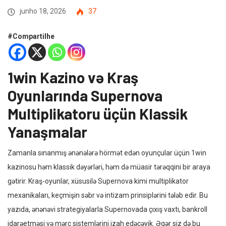
junho 18, 2026
37
#Compartilhe
1win Kazino və Kraş
Oyunlarında Supernova
Multiplikatoru üçün Klassik
Yanaşmalar
Zamanla sınanmış ənənələrə hörmət edən oyunçular üçün 1win
kazinosu həm klassik dəyərləri, həm də müasir tərəqqini bir araya
gətirir. Kraş-oyunlar, xüsusilə Supernova kimi multiplikator
mexanikaları, keçmişin səbr və intizam prinsiplərini tələb edir. Bu
yazıda, ənənəvi strategiyalarla Supernovada çıxış vaxtı, bankroll
idarəetməsi və mərc sistemlərini izah edəcəyik. Əgər siz də bu