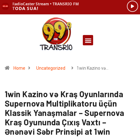
Home
Uncategorized
1win Kazino və…
1win Kazino və Kraş Oyunlarında
Supernova Multiplikatoru üçün
Klassik Yanaşmalar – Supernova
Kraş Oyununda Çıxış Vaxtı –
Ənənəvi Səbr Prinsipi at 1win