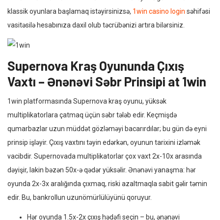
klassik oyunlara başlamaq istəyirsinizsə,
1win casino login
səhifəsi
vasitəsilə hesabınıza daxil olub təcrübənizi artıra bilərsiniz.
Supernova Kraş Oyununda Çıxış
Vaxtı – Ənənəvi Səbr Prinsipi at 1win
1win platformasında Supernova kraş oyunu, yüksək
multiplikatorlara çatmaq üçün səbr tələb edir. Keçmişdə
qumarbazlar uzun müddət gözləməyi bacarırdılar; bu gün də eyni
prinsip işləyir. Çıxış vaxtını təyin edərkən, oyunun tarixini izləmək
vacibdir. Supernovada multiplikatorlar çox vaxt 2x-10x arasında
dəyişir, lakin bəzən 50x-ə qədər yüksəlir. Ənənəvi yanaşma: hər
oyunda 2x-3x aralığında çıxmaq, riski azaltmaqla sabit gəlir təmin
edir. Bu, bankrollun uzunömürlülüyünü qoruyur.
Hər oyunda 1.5x-2x çıxış hədəfi seçin – bu, ənənəvi